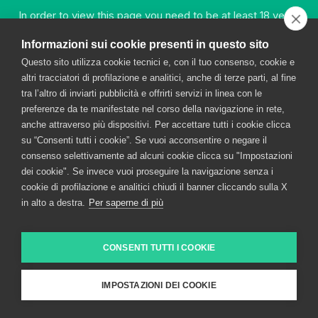
Broletto 35, 20121 MILANO
In order to view this page you need to be at least 18 years
old.
Entered in the Milan Register of Companies as no.
Informazioni sui cookie presenti in questo sito
00720670157 – Tax and VAT code no.: 00720670157
share capital Euro 1,500,000.00 VAT
Questo sito utilizza cookie tecnici e, con il tuo consenso, cookie e
YES
altri tracciatori di profilazione e analitici, anche di terze parti, al fine
tra l’altro di inviarti pubblicità e offrirti servizi in linea con le
preferenze da te manifestate nel corso della navigazione in rete,
anche attraverso più dispositivi. Per accettare tutti i cookie clicca
NO
su “Consenti tutti i cookie”. Se vuoi acconsentire o negare il
consenso selettivamente ad alcuni cookie clicca su "Impostazioni
dei cookie". Se invece vuoi proseguire la navigazione senza i
cookie di profilazione e analitici chiudi il banner cliccando sulla X
in alto a destra.
Per saperne di più
CONSENTI TUTTI I COOKIE
IMPOSTAZIONI DEI COOKIE