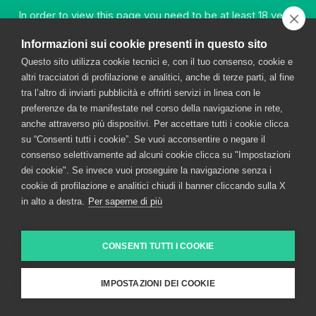
00720670157 – Tax and VAT code no.: 00720670157
In order to view this page you need to be at least 18 years
share capital Euro 1,500,000.00 VAT
old.
Informazioni sui cookie presenti in questo sito
Questo sito utilizza cookie tecnici e, con il tuo consenso, cookie e
YES
altri tracciatori di profilazione e analitici, anche di terze parti, al fine
tra l’altro di inviarti pubblicità e offrirti servizi in linea con le
preferenze da te manifestate nel corso della navigazione in rete,
anche attraverso più dispositivi. Per accettare tutti i cookie clicca
NO
su “Consenti tutti i cookie”. Se vuoi acconsentire o negare il
consenso selettivamente ad alcuni cookie clicca su "Impostazioni
dei cookie". Se invece vuoi proseguire la navigazione senza i
cookie di profilazione e analitici chiudi il banner cliccando sulla X
in alto a destra.
Per saperne di più
CONSENTI TUTTI I COOKIE
IMPOSTAZIONI DEI COOKIE