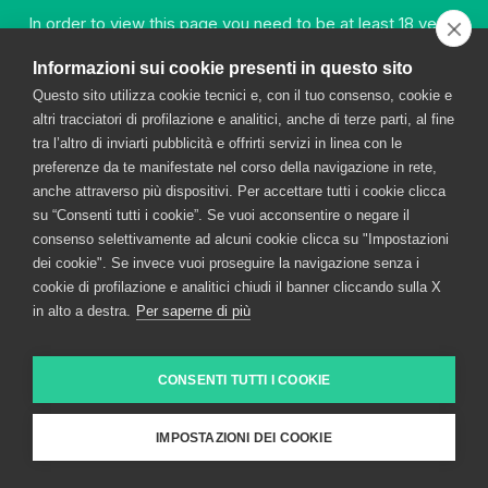
Broletto 35, 20121 MILANO
In order to view this page you need to be at least 18 years
old.
Entered in the Milan Register of Companies as no.
Informazioni sui cookie presenti in questo sito
00720670157 – Tax and VAT code no.: 00720670157
share capital Euro 1,500,000.00 VAT
Questo sito utilizza cookie tecnici e, con il tuo consenso, cookie e
YES
altri tracciatori di profilazione e analitici, anche di terze parti, al fine
tra l’altro di inviarti pubblicità e offrirti servizi in linea con le
preferenze da te manifestate nel corso della navigazione in rete,
anche attraverso più dispositivi. Per accettare tutti i cookie clicca
NO
su “Consenti tutti i cookie”. Se vuoi acconsentire o negare il
consenso selettivamente ad alcuni cookie clicca su "Impostazioni
dei cookie". Se invece vuoi proseguire la navigazione senza i
cookie di profilazione e analitici chiudi il banner cliccando sulla X
in alto a destra.
Per saperne di più
CONSENTI TUTTI I COOKIE
IMPOSTAZIONI DEI COOKIE