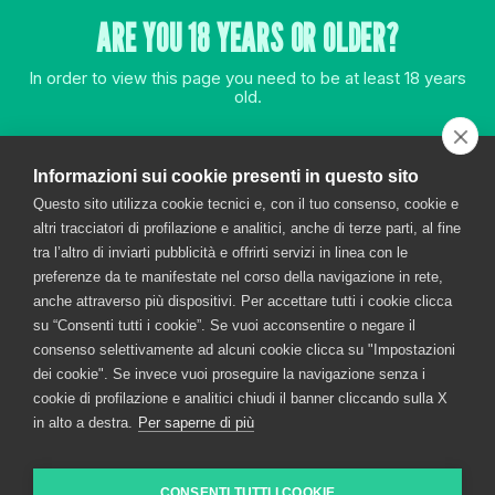
ARCHIVES
ARE YOU 18 YEARS OR OLDER?
CATEGORIES
In order to view this page you need to be at least 18 years
old.
No categories
META
YES
Informazioni sui cookie presenti in questo sito
Log in
Questo sito utilizza cookie tecnici e, con il tuo consenso, cookie e
Entries feed
altri tracciatori di profilazione e analitici, anche di terze parti, al fine
Comments feed
NO
tra l’altro di inviarti pubblicità e offrirti servizi in linea con le
WordPress.org
preferenze da te manifestate nel corso della navigazione in rete,
anche attraverso più dispositivi. Per accettare tutti i cookie clicca
COOKIE POLICY
CONTACT
ACCESSIBILITY STATEMENT
su “Consenti tutti i cookie”. Se vuoi acconsentire o negare il
consenso selettivamente ad alcuni cookie clicca su "Impostazioni
dei cookie". Se invece vuoi proseguire la navigazione senza i
DRINK RESPONSIBLY
cookie di profilazione e analitici chiudi il banner cliccando sulla X
in alto a destra.
Per saperne di più
FRATELLI BRANCA DISTILLERIE S.P.A. © 2026 – via
Broletto 35, 20121 MILANO
CONSENTI TUTTI I COOKIE