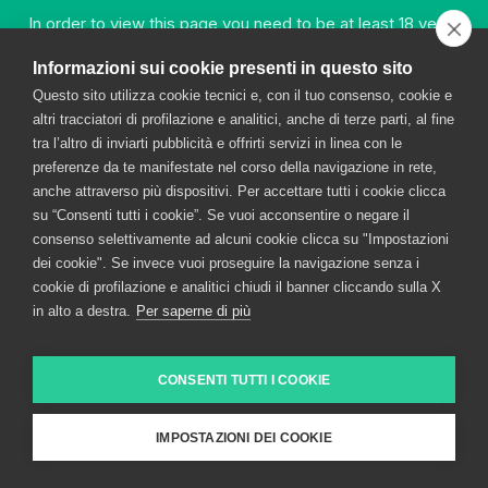
In order to view this page you need to be at least 18 years
META
old.
Informazioni sui cookie presenti in questo sito
Log in
Entries feed
Questo sito utilizza cookie tecnici e, con il tuo consenso, cookie e
Comments feed
YES
altri tracciatori di profilazione e analitici, anche di terze parti, al fine
WordPress.org
tra l’altro di inviarti pubblicità e offrirti servizi in linea con le
preferenze da te manifestate nel corso della navigazione in rete,
COOKIE POLICY
CONTACT
ACCESSIBILITY STATEMENT
anche attraverso più dispositivi. Per accettare tutti i cookie clicca
NO
su “Consenti tutti i cookie”. Se vuoi acconsentire o negare il
consenso selettivamente ad alcuni cookie clicca su "Impostazioni
dei cookie". Se invece vuoi proseguire la navigazione senza i
DRINK RESPONSIBLY
cookie di profilazione e analitici chiudi il banner cliccando sulla X
in alto a destra.
Per saperne di più
FRATELLI BRANCA DISTILLERIE S.P.A. © 2026 – via
Broletto 35, 20121 MILANO
CONSENTI TUTTI I COOKIE
Entered in the Milan Register of Companies as no.
00720670157 – Tax and VAT code no.: 00720670157
share capital Euro 1,500,000.00 VAT
IMPOSTAZIONI DEI COOKIE