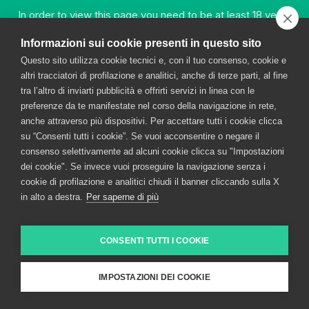
META
In order to view this page you need to be at least 18 years
old.
Log in
Entries feed
Informazioni sui cookie presenti in questo sito
Comments feed
Questo sito utilizza cookie tecnici e, con il tuo consenso, cookie e
WordPress.org
YES
altri tracciatori di profilazione e analitici, anche di terze parti, al fine
tra l’altro di inviarti pubblicità e offrirti servizi in linea con le
COOKIE POLICY
CONTACT
ACCESSIBILITY STATEMENT
preferenze da te manifestate nel corso della navigazione in rete,
anche attraverso più dispositivi. Per accettare tutti i cookie clicca
NO
su “Consenti tutti i cookie”. Se vuoi acconsentire o negare il
DRINK RESPONSIBLY
consenso selettivamente ad alcuni cookie clicca su "Impostazioni
dei cookie". Se invece vuoi proseguire la navigazione senza i
cookie di profilazione e analitici chiudi il banner cliccando sulla X
FRATELLI BRANCA DISTILLERIE S.P.A. © 2026 – via
in alto a destra.
Per saperne di più
Broletto 35, 20121 MILANO
Entered in the Milan Register of Companies as no.
CONSENTI TUTTI I COOKIE
00720670157 – Tax and VAT code no.: 00720670157
share capital Euro 1,500,000.00 VAT
IMPOSTAZIONI DEI COOKIE